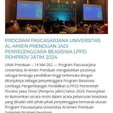
PROGRAM PASCASARJANA UNIVERSITAS
AL-AMIEN PRENDUAN JADI
PENYELENGGARA BEASISWA LPPD
PEMPROV JATIM 2024
UNIA Prenduan – 14 Mei 202 — Program Pascasarjana
Universitas Al-Amien Prenduan mengukuhkan posisinya
sebagai lembaga pendidikan tinggi terkemuka dengan
ditunjuknya sebagai penyelenggara Program Beasiswa
Lembaga Pengembangan Pendidikan (LPPD) Pemerintah
Provinsi Jawa Timur (Pemprov Jatim) tahun 2024. Penunjukan
ini diumumkan secara resmi dalam acara peluncuran beasiswa
yang dihadiri oleh pihak-pihak penyelenggara termasuk utusan
Program Pascasarjana Universitas Al-Amien Prenduan
Sumenep.Program beasiswa...