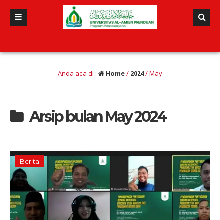
Al-Amien Prenduan Kembali Mendapatkan Penghargaan dari Jurnal
Anda ada di :
Home
/
2024
/
May
Arsip bulan May 2024
Berita