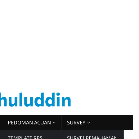
huluddin
PEDOMAN ACUAN
SURVEY
TEMPLATE RPS
SURVEI PEMAHAMAN