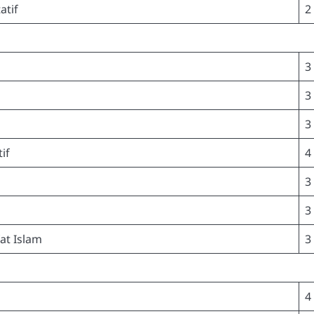
atif
2
3
3
3
if
4
3
3
fat Islam
3
4