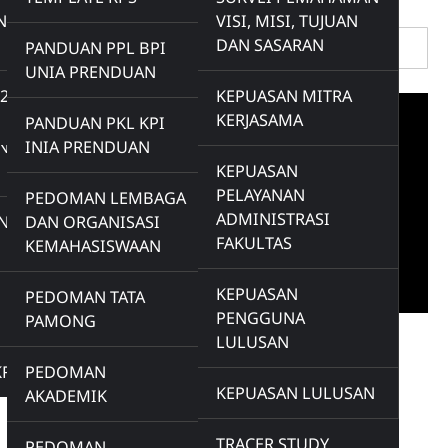
Search
N
VISI, MISI, TUJUAN
DAN SASARAN
PANDUAN PPL BPI
UNIA PRENDUAN
-22 &
KEPUASAN MITRA
KERJASAMA
PANDUAN PKL KPI
ING
INIA PRENDUAN
KEPUASAN
PELAYANAN
PEDOMAN LEMBAGA
a
ADMINISTRASI
ING
DAN ORGANISASI
g
FAKULTAS
KEMAHASISWAAN
KEPUASAN
PEDOMAN TATA
PENGGUNA
PAMONG
LULUSAN
Info Penting
m
KRIPSI
PEDOMAN
KEPUASAN LULUSAN
AKADEMIK
Info Beasiswa
TRACER STUDY
PEDOMAN