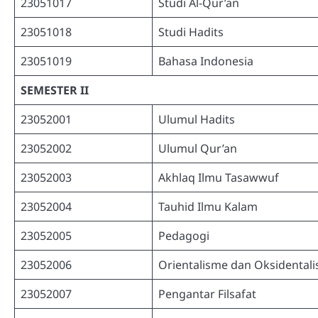
23051017
Studi Al-Qur’an
23051018
Studi Hadits
23051019
Bahasa Indonesia
SEMESTER II
23052001
Ulumul Hadits
23052002
Ulumul Qur’an
23052003
Akhlaq Ilmu Tasawwuf
23052004
Tauhid Ilmu Kalam
23052005
Pedagogi
23052006
Orientalisme dan Oksidental
23052007
Pengantar Filsafat