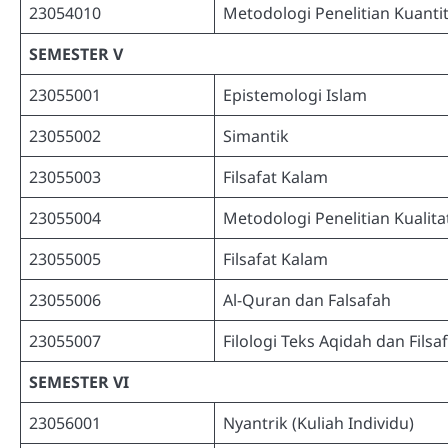
23054010
Metodologi Penelitian Kuantit
SEMESTER V
23055001
Epistemologi Islam
23055002
Simantik
23055003
Filsafat Kalam
23055004
Metodologi Penelitian Kualitat
23055005
Filsafat Kalam
23055006
Al-Quran dan Falsafah
23055007
Filologi Teks Aqidah dan Filsa
SEMESTER VI
23056001
Nyantrik (Kuliah Individu)