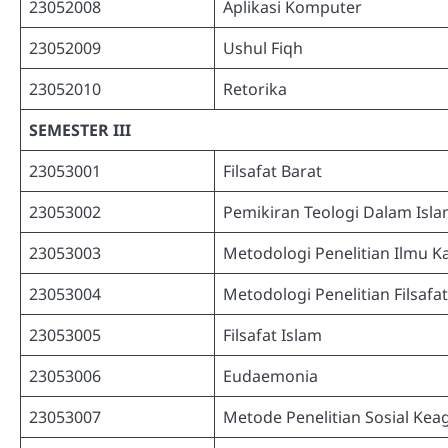
23052008
Aplikasi Komputer
23052009
Ushul Fiqh
23052010
Retorika
SEMESTER III
23053001
Filsafat Barat
23053002
Pemikiran Teologi Dalam Isl
23053003
Metodologi Penelitian Ilmu K
23053004
Metodologi Penelitian Filsafat
23053005
Filsafat Islam
23053006
Eudaemonia
23053007
Metode Penelitian Sosial Ke