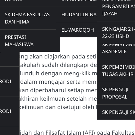
PENGAMBILA
TAKULIAH PRODI
IJAZAH
BADAN EKSEKUTIF
SK DEMA FAKULTAS
HUDAN LIN-NAS
PENGABDIAN
MAHASISWA
DAN HIMA
KEPADA MASYARAKAT
DOWNLOAD
SK NGAJAR
SK NGAJAR 21
EL-WAROQOH
22-23 USHD
PRESTASI
MAHASISWA
SK PEMBIMB
N
AKADEMIK
liah yang akan diajarkan pada setiap semester.
etiap matakuliah sudah dilengkapi dengan Rencan
SK PEMBIMB
h bisa diunduh dengan meng-klik matakuliah yan
TA
TUGAS AKHIR
pan dosen dalam mengajar serta memudahkan
RODI
 RPS akan diperbaharui setiap menjelang
SK PENGUJI
PROPOSAL
emutakhiran keilmuan setelah melalui
mpun keilmuan dan disetujui oleh Ketua Progra
RODI
SK PENGUJI S
udi Aqidah dan Filsafat Islam (AFI) pada Fakultas