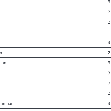
3
2
2
3
am
2
alam
3
3
3
2
agamaan
3