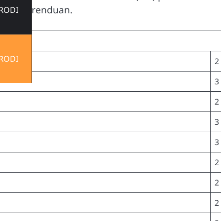
-Amien Prenduan.
RODI
RODI
2
3
2
3
3
2
2
2