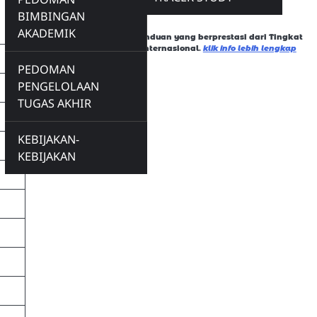
Data Prestasi
BIMBINGAN
AKADEMIK
Data mahasiswa/i IDIA Prenduan yang berprestasi dari Tingkat
Jawa Timur, Nasional dan Internasional
.
klik info lebih lengkap
PEDOMAN
PENGELOLAAN
TUGAS AKHIR
KEBIJAKAN-
KEBIJAKAN