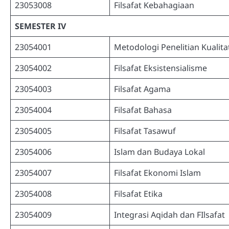
23053008
Filsafat Kebahagiaan
SEMESTER IV
23054001
Metodologi Penelitian Kualitat
23054002
Filsafat Eksistensialisme
23054003
Filsafat Agama
23054004
Filsafat Bahasa
23054005
Filsafat Tasawuf
23054006
Islam dan Budaya Lokal
23054007
Filsafat Ekonomi Islam
23054008
Filsafat Etika
23054009
Integrasi Aqidah dan FIlsafat