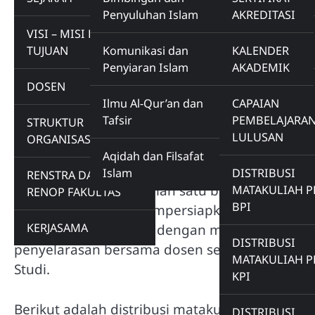
Home
DISTRIBUSI MATAKULIAH PRODI AFI
Penyuluhan Islam
AKREDITASI
DISTRIBUSI MA
VISI – MISI DAN
TUJUAN
Komunikasi dan
KALENDER
Penyiaran Islam
AKADEMIK
AFI
DOSEN
Ilmu Al-Qur’an dan
CAPAIAN
Tafsir
PEMBELAJARA
STRUKTUR
Distribusi matakuliah merupakan daftar mataku
LULUSAN
ORGANISASI
Deskripsi matakuliah dapat diunduh di sini. S
Aqidah dan Filsafat
Pembelajaran Semester (RPS) setiap matakulia
Islam
DISTRIBUSI MA
DISTRIBUSI
RENSTRA DAN
diinginkan, sebagai salah satu bentuk kesia
KULIAH
MATAKULIAH P
RENOP FAKULTAS
BPI
mahasiswa dalam mempersiapkan perkuliahan.
ORDIPA
KERJASAMA
pembukaan semester dengan memperhatikan k
DISTRIBUSI
penyelarasan bersama dosen sejawat dalam ru
MATAKULIAH P
Studi.
KPI
Berikut adalah distribusi matakuliah Program St
DISTRIBUSI