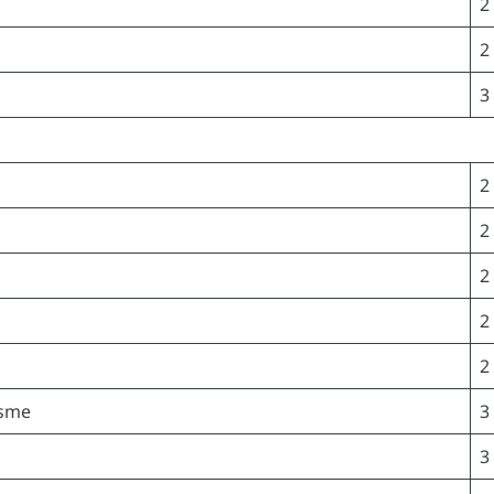
2
2
3
2
2
2
2
2
isme
3
3