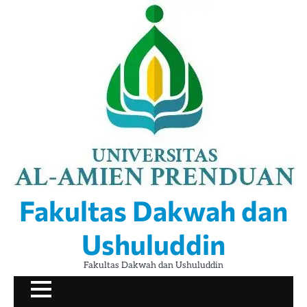
Skip
to
content
Fakultas Dakwah dan
Ushuluddin
Fakultas Dakwah dan Ushuluddin