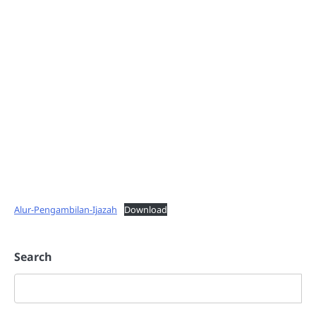
Alur-Pengambilan-Ijazah
Download
Search